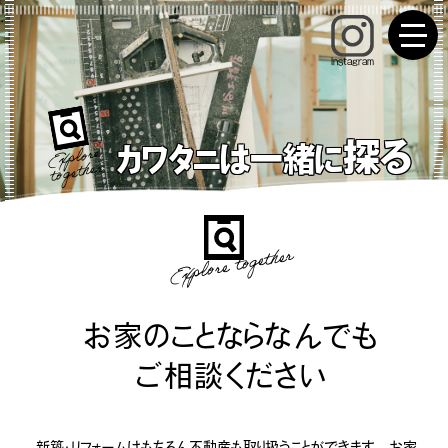
Instagram
探る
Explore
一緒
カワタニは
に
together
Explore together
お家のことならなんでも
ご相談ください
新築・リフォームはもちろん不動産も取り扱うことができます。
お家