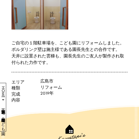
ご自宅の１階駐車場を、こども園にリフォームしました。
ボルダリング壁は施主様である園長先生との合作です。
天井に設置された雲梯も、園長先生のご友人が製作され取
付られた力作です。
広島市
エリア
リフォーム
種類
HOME
2019年
完成
内容
W様邸自宅兼こども園
Kawatani’s