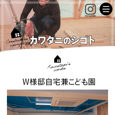
Instagram
Construction
カワタニ
シゴト
の
example
Kawatani’s
works
W様邸自宅兼こども園