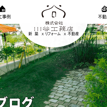
工事例
不動
新 築
リフォーム
不動産
ブログ